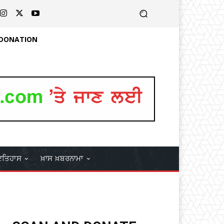
 DONATION
ਤਿਹਾਸ
ਖ਼ਾਸ ਖ਼ਬਰਨਾਮਾ