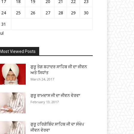
17
18
19
20
21
22
23
24
25
26
27
28
29
30
31
Jul
Most Viewed Posts
ਗੁਰੂ ਤੇਗ ਬਹਾਦਰ ਸਾਹਿਬ ਜੀ ਦਾ ਜੀਵਨ
ਅਤੇ ਸਿਧਾਂਤ
March 24, 2017
ਗੁਰੂ ਰਾਮਦਾਸ ਜੀ ਦਾ ਜੀਵਨ ਵੇਰਵਾ
February 13, 2017
ਗੁਰੂ ਹਰਿਗੋਬਿੰਦ ਸਾਹਿਬ ਜੀ ਦਾ ਸੰਖੇਪ
ਜੀਵਨ ਵੇਰਵਾ