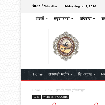
C
Friday, August 7, 2026
28
Jalandhar
ਵੀਡੀਓ
ਜ਼ਰੂਰੀ ਬੇਨਤੀ
ਕਵਿਤਾਵਾਂ
ਗੁ
Home
ਗੁਰਬਾਣੀ ਸਟੀਕ
ਵਿਆਕਰਨ
ਮੂ
Home
2018
ਗੁਰਮਤਿ ਕਾਲਜ ਹੁਸ਼ਿਆਰਪੁਰ
2018
WRITERS THOUGHTS