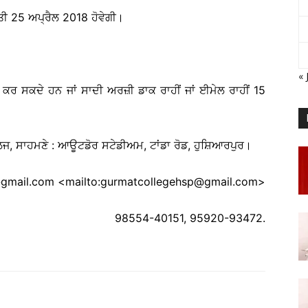
ੀ 25 ਅਪ੍ਰੈਲ 2018 ਹੋਵੇਗੀ।
« 
ਕਰ ਸਕਦੇ ਹਨ ਜਾਂ ਸਾਦੀ ਅਰਜ਼ੀ ਡਾਕ ਰਾਹੀਂ ਜਾਂ ਈਮੇਲ ਰਾਹੀਂ 15
ਾਲਜ, ਸਾਹਮਣੇ : ਆਊਟਡੋਰ ਸਟੇਡੀਅਮ, ਟਾਂਡਾ ਰੋਡ, ਹੁਸ਼ਿਆਰਪੁਰ।
gmail.com <mailto:gurmatcollegehsp@gmail.com>
98554-40151, 95920-93472.