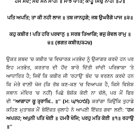
ਹਮ ਮੰਦੇ
;
ਮੰਦੇ ਮਨ ਮਾਹੀ ॥ ਸਾਝ ਪਾਤਿ
; ਕਾਹੂ ਸਿਉ ਨਾਹੀ ॥੨॥
ਪਤਿ ਅਪਤਿ
;
ਤਾ ਕੀ ਨਹੀ ਲਾਜ ॥ ਤਬ ਜਾਨਹੁਗੇ
; ਜਬ ਉਘਰੈਗੋ ਪਾਜ ॥੩॥
ਕਹੁ ਕਬੀਰ
! ਪਤਿ ਹਰਿ ਪਰਵਾਨੁ ॥ ਸਰਬ ਤਿਆਗਿ; ਭਜੁ ਕੇਵਲ ਰਾਮੁ ॥
੪॥ (ਭਗਤ ਕਬੀਰ/੩੨੪)
ਉਕਤ ਸ਼ਬਦ ’ਚ ਕਬੀਰ ’ਚ ਵਿਚਾਰਕ ਮਤਭੇਦ ਨੂੰ ਉਜਾਗਰ ਕਰਦੇ ਹਨ ਪਰ
ਇਹ ਮਤਭੇਤ, ਕਰਤਾਰ ਦੀ ਹੋਂਦ ਬਾਰੇ ਦਿੱਤੀ ਜਾਂਦੀ ਪਰਿਭਾਸ਼ਾ ’ਤੇ
ਆਧਾਰਿਤ ਹੈ; ਜਿਵੇਂ ਕਿ ਕਬੀਰ ਜੀ ‘ਰਹਾਉ’ ਬੰਦ ’ਚ ਵਰਣਨ ਕਰਦੇ ਹਨ
ਕਿ ਮੇਰੇ ਵਾਲ਼ੀ ਖੋਜ (ਕਿ ਰੱਬ ਕਣ-ਕਣ ’ਚ ਵਿਆਪਕ ਹੈ, ਕਿਸੇ ਵਿਸ਼ੇਸ਼
ਸਥਾਨ ਮੰਦਿਰ ’ਚ ਨਹੀਂ) ਪਿਛੇ ਬੇਸ਼ੱਕ ਕੋਈ ਨਾ ਚੱਲੇ, ਪਰ ਮੈਂ ਫਿਰ
ਵੀ
‘‘ਆਗਾਹਾ ਕੂ ਤ੍ਰਾਘਿ.. ॥’’ (ਮ: ੫/੧੦੯੬)
ਕਰਾਂਗਾ ਕਿਉਂਕਿ ਤੁਹਾਡੇ
ਕਹਿਣ ਮੁਤਾਬਕ ਮੈਂ ਬੇਇੱਜ਼ਤ ਜੁਲਾਹੇ ਨੇ ਆਪਣੀ ਇੱਜ਼ਤ ਗਵਾ ਲਈ: ‘‘
ਹਮ
ਅਪਤਹ; ਅਪੁਨੀ ਪਤਿ ਖੋਈ ॥ ਹਮਰੈ ਖੋਜਿ; ਪਰਹੁ ਮਤਿ ਕੋਈ ॥੧॥ ਰਹਾਉ
॥’’