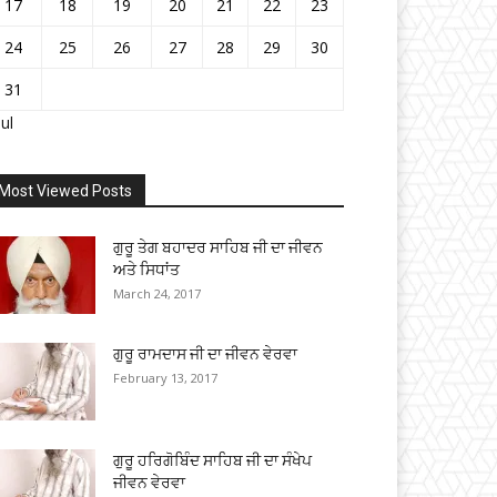
17
18
19
20
21
22
23
24
25
26
27
28
29
30
31
Jul
Most Viewed Posts
ਗੁਰੂ ਤੇਗ ਬਹਾਦਰ ਸਾਹਿਬ ਜੀ ਦਾ ਜੀਵਨ
ਅਤੇ ਸਿਧਾਂਤ
March 24, 2017
ਗੁਰੂ ਰਾਮਦਾਸ ਜੀ ਦਾ ਜੀਵਨ ਵੇਰਵਾ
February 13, 2017
ਗੁਰੂ ਹਰਿਗੋਬਿੰਦ ਸਾਹਿਬ ਜੀ ਦਾ ਸੰਖੇਪ
ਜੀਵਨ ਵੇਰਵਾ