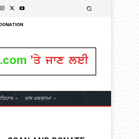
 DONATION
ਤਿਹਾਸ
ਖ਼ਾਸ ਖ਼ਬਰਨਾਮਾ