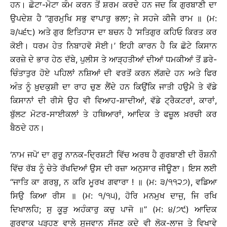
ਹਨ। ਛੋਟਾ-ਮੋਟਾ ਕੰਮ ਕਰਨ ਤੋਂ ਸ਼ਰਮ ਕਰਦੇ ਹਨ ਜਦ ਕਿ ਗੁਰਬਾਣੀ ਦਾ
ਉਪਦੇਸ਼ ਹੈ ‘‘ਗੁਰਮੁਖਿ ਸਭੁ ਵਾਪਾਰੁ ਭਲਾ; ਜੇ ਸਹਜੇ ਕੀਜੈ ਰਾਮ ॥ (ਮ:
੩/੫੬੮) ਅਤੇ ਗੁਰ ਇਤਿਹਾਸ ਦਾ ਬਚਨ ਹੈ ‘ਸਤਿਗੁਰ ਕਹਿਓ ਕਿਰਤ ਕਰ
ਕੋਈ। ਧਰਮ ਹੇਤ ਨਿਬਾਹਵੋ ਸੋਈ।’ ਇਹੀ ਕਾਰਨ ਹੈ ਕਿ ਛੋਟੇ ਕਿਸਾਨ
ਕਰਜ਼ੇ ਦੇ ਭਾਰ ਹੇਠ ਦੱਬੇ, ਪੁਲੀਸ ਤੇ ਆੜ੍ਹਤੀਆਂ ਦੀਆਂ ਧਮਕੀਆਂ ਤੋਂ ਡਰੇ-
ਚਿੰਤਾਤੁਰ ਹੋਏ ਪਹਿਲਾਂ ਨਸ਼ਿਆਂ ਦੀ ਵਰਤੋਂ ਕਰਨ ਲੱਗਦੇ ਹਨ ਅਤੇ ਫਿਰ
ਅੰਤ ਨੂੰ ਖ਼ੁਦਕੁਸ਼ੀ ਦਾ ਰਾਹ ਚੁਣ ਲੈਂਦੇ ਹਨ ਕਿਉਂਕਿ ਜਾਤੀ ਹਉਮੈ ਤੇ ਵੱਡੇ
ਕਿਸਾਨਾਂ ਦੀ ਰੀਸੇ ਉਹ ਵੀ ਵਿਆਹ-ਸ਼ਾਦੀਆਂ, ਵੱਡੇ ਟ੍ਰੈਕਟਰਾਂ, ਕਾਰਾਂ,
ਬੁੱਲਟ ਮੋਟਰ-ਸਾਈਕਲਾਂ ਤੇ ਹਥਿਆਰਾਂ, ਆਦਿਕ ਤੇ ਫਜ਼ੂਲ ਖ਼ਰਚੀ ਕਰ
ਬੈਠਦੇ ਹਨ।
‘ਨਾਮ ਜਪੋ’ ਦਾ ਗੁਰੂ ਨਾਨਕ-ਦ੍ਰਿਸ਼ਟੀ ਵਿੱਚ ਅਰਥ ਹੈ ਗੁਰਬਾਣੀ ਦੀ ਰੌਸ਼ਨੀ
ਵਿੱਚ ਰੱਬ ਨੂੰ ਚੇਤੇ ਰੱਖਦਿਆਂ ਉਸ ਦੀ ਰਜ਼ਾ ਅਨੁਸਾਰ ਜੀਊਣਾ। ਇਸ ਲਈ
‘‘ਜਾਤਿ ਕਾ ਗਰਬੁ, ਨ ਕਰਿ ਮੂਰਖ ਗਵਾਰਾ ! ॥ (ਮ: ੩/੧੧੨੭), ਵਡਿਆ
ਸਿਉ ਕਿਆ ਰੀਸ ॥ (ਮ: ੧/੧੫), ਹੋਰਿ ਮਨਮੁਖ ਦਾਜੁ, ਜਿ ਰਖਿ
ਦਿਖਾਲਹਿ; ਸੁ ਕੂੜੁ ਅਹੰਕਾਰੁ ਕਚੁ ਪਾਜੋ ॥’’ (ਮ: ੪/੭੯) ਆਦਿਕ
ਗੁਰਵਾਕ ਪੜ੍ਹਣ ਵਾਲੇ ਸੂਜਵਾਨ ਸੱਜਣ ਕਦੇ ਵੀ ਲੋਕ-ਲਾਜ ਤੇ ਵਿਖਾਵੇ