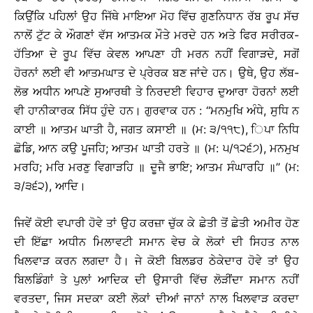
ਕਿਉਂਕਿ ਪਹਿਲਾਂ ਉਹ ਜਿੱਥੇ ਮਾਇਆ ਮੋਹ ਵਿੱਚ ਗੁਣਨਿਧਾਨ ਰੱਬ ਰੂਪ ਸੱਚ
ਨਾਲੋਂ ਟੁੱਟ ਕੇ ਔਗਣਾਂ ਵੱਸ ਆਤਮਕ ਮੌਤੇ ਮਰਦੇ ਹਨ ਅਤੇ ਫਿਰ ਸਰੀਰਕ-
ਹੱਤਿਆ ਦੇ ਰੂਪ ਵਿੱਚ ਕੇਵਲ ਆਪਣਾ ਹੀ ਮਰਨ ਨਹੀਂ ਵਿਗਾੜਦੇ, ਸਗੋਂ
ਹੋਰਨਾਂ ਲਈ ਵੀ ਆਤਮਘਾਤ ਦੇ ਪ੍ਰੇਰਕ ਬਣ ਜਾਂਦੇ ਹਨ। ਉਥੇ, ਉਹ ਲੱਬ-
ਲੋਭ ਅਧੀਨ ਆਪਣੇ ਸੁਆਰਥੀ ਤੇ ਨਿਰਦਈ ਵਿਹਾਰ ਦੁਆਰਾ ਹੋਰਨਾਂ ਲਈ
ਵੀ ਹਾਨੀਕਾਰਕ ਸਿੱਧ ਹੁੰਦੇ ਹਨ। ਗੁਰਵਾਕ ਹਨ : ‘‘ਮਨਮੁਖਿ ਅੰਧੇ, ਸੁਧਿ ਨ
ਕਾਈ ॥ ਆਤਮ ਘਾਤੀ ਹੈ, ਜਗਤ ਕਸਾਈ ॥ (ਮ: ੩/੧੧੮), ਿਪਾ ਨਿਧਿ
ਛੋਡਿ, ਆਨ ਕਉ ਪੂਜਹਿ; ਆਤਮ ਘਾਤੀ ਹਰਤੇ ॥ (ਮ: ੫/੧੨੬੭), ਮਨਮੁਖ
ਮਰਹਿ; ਮਰਿ ਮਰਣੁ ਵਿਗਾੜਹਿ ॥ ਦੂਜੈ ਭਾਇ; ਆਤਮ ਸੰਘਾਰਹਿ ॥’’ (ਮ:
੩/੩੬੨), ਆਦਿ।
ਜਿਵੇਂ ਕੋਈ ਵਪਾਰੀ ਹੋਵੇ ਤਾਂ ਉਹ ਕਰਜ਼ਾ ਚੁੱਕ ਕੇ ਛੇਤੀ ਤੋਂ ਛੇਤੀ ਅਮੀਰ ਹੋਣ
ਦੀ ਇੱਛਾ ਅਧੀਨ ਮਿਲਾਵਟੀ ਸਮਾਨ ਵੇਚ ਕੇ ਲੋਕਾਂ ਦੀ ਸਿਹਤ ਨਾਲ
ਖਿਲਵਾੜ ਕਰਨ ਲਗਦਾ ਹੈ। ਜੇ ਕੋਈ ਬਿਲਡਰ ਠੇਕੇਦਾਰ ਹੋਵੇ ਤਾਂ ਉਹ
ਬਿਲਡਿੰਗਾਂ ਤੇ ਪੁਲਾਂ ਆਦਿਕ ਦੀ ਉਸਾਰੀ ਵਿੱਚ ਲੋੜੀਂਦਾ ਸਮਾਨ ਨਹੀਂ
ਵਰਤਦਾ, ਜਿਸ ਸਦਕਾ ਕਈ ਲੋਕਾਂ ਦੀਆਂ ਜਾਨਾਂ ਨਾਲ ਖਿਲਵਾੜ ਕਰਦਾ