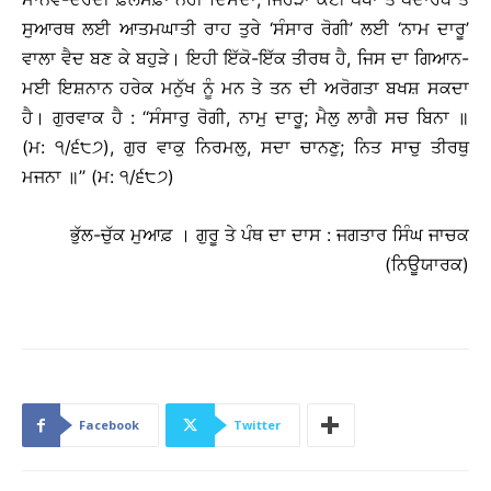
ਸੁਆਰਥ ਲਈ ਆਤਮਘਾਤੀ ਰਾਹ ਤੁਰੇ ‘ਸੰਸਾਰ ਰੋਗੀ’ ਲਈ ‘ਨਾਮ ਦਾਰੂ’
ਵਾਲਾ ਵੈਦ ਬਣ ਕੇ ਬਹੁੜੇ। ਇਹੀ ਇੱਕੋ-ਇੱਕ ਤੀਰਥ ਹੈ, ਜਿਸ ਦਾ ਗਿਆਨ-
ਮਈ ਇਸ਼ਨਾਨ ਹਰੇਕ ਮਨੁੱਖ ਨੂੰ ਮਨ ਤੇ ਤਨ ਦੀ ਅਰੋਗਤਾ ਬਖਸ਼ ਸਕਦਾ
ਹੈ। ਗੁਰਵਾਕ ਹੈ : ‘‘ਸੰਸਾਰੁ ਰੋਗੀ, ਨਾਮੁ ਦਾਰੂ; ਮੈਲੁ ਲਾਗੈ ਸਚ ਬਿਨਾ ॥
(ਮ: ੧/੬੮੭), ਗੁਰ ਵਾਕੁ ਨਿਰਮਲੁ, ਸਦਾ ਚਾਨਣੁ; ਨਿਤ ਸਾਚੁ ਤੀਰਥੁ
ਮਜਨਾ ॥’’ (ਮ: ੧/੬੮੭)
ਭੁੱਲ-ਚੁੱਕ ਮੁਆਫ਼ । ਗੁਰੂ ਤੇ ਪੰਥ ਦਾ ਦਾਸ : ਜਗਤਾਰ ਸਿੰਘ ਜਾਚਕ
(ਨਿਊਯਾਰਕ)
Facebook
Twitter