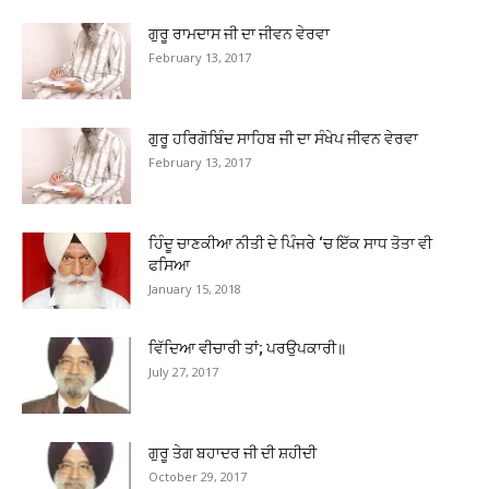
ਗੁਰੂ ਰਾਮਦਾਸ ਜੀ ਦਾ ਜੀਵਨ ਵੇਰਵਾ
February 13, 2017
ਗੁਰੂ ਹਰਿਗੋਬਿੰਦ ਸਾਹਿਬ ਜੀ ਦਾ ਸੰਖੇਪ ਜੀਵਨ ਵੇਰਵਾ
February 13, 2017
ਹਿੰਦੂ ਚਾਣਕੀਆ ਨੀਤੀ ਦੇ ਪਿੰਜਰੇ ‘ਚ ਇੱਕ ਸਾਧ ਤੋਤਾ ਵੀ
ਫਸਿਆ
January 15, 2018
ਵਿੱਦਿਆ ਵੀਚਾਰੀ ਤਾਂ; ਪਰਉਪਕਾਰੀ॥
July 27, 2017
ਗੁਰੂ ਤੇਗ ਬਹਾਦਰ ਜੀ ਦੀ ਸ਼ਹੀਦੀ
October 29, 2017