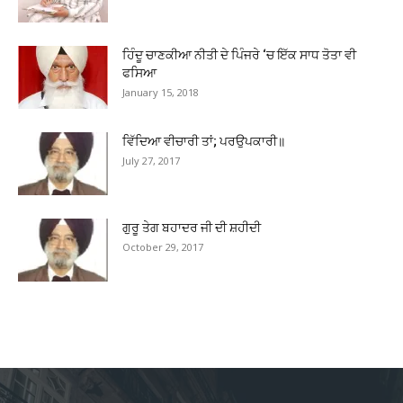
ਹਿੰਦੂ ਚਾਣਕੀਆ ਨੀਤੀ ਦੇ ਪਿੰਜਰੇ ‘ਚ ਇੱਕ ਸਾਧ ਤੋਤਾ ਵੀ
ਫਸਿਆ
January 15, 2018
ਵਿੱਦਿਆ ਵੀਚਾਰੀ ਤਾਂ; ਪਰਉਪਕਾਰੀ॥
July 27, 2017
ਗੁਰੂ ਤੇਗ ਬਹਾਦਰ ਜੀ ਦੀ ਸ਼ਹੀਦੀ
October 29, 2017