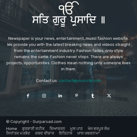
Newspaper is your news, entertainment, music fashion website.
We provide you with the latest breaking news and videos straight
from the entertainment industry. Fashion fades, only style
remains the same. Fashion never stops. There are always
projects, opportunities. Clothes mean nothing until someone lives
in them.
Contact us:
contact@yoursite.com
© Copyright - Gurparsad.com
Home
ਗੁਰਬਾਣੀ ਸਟੀਕ
ਵਿਆਕਰਨ
ਮੂਲ ਪਾਠ
ਖੋਜ ਭਰਪੂਰ ਲੇਖ
ਸਿਧਾਂਤਕ ਮਤਭੇਦ
ਸ਼ਬਦ ਵੀਚਾਰ
ਇਤਿਹਾਸ
ਖ਼ਾਸ ਖ਼ਬਰਨਾਮਾ