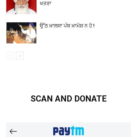
ਖਤਰਾ
ਉੱਠ ਖ਼ਾਲਸਾ ਪੰਥ ਖ਼ਾਮੋਸ਼ ਨ ਹੋ !
SCAN AND DONATE