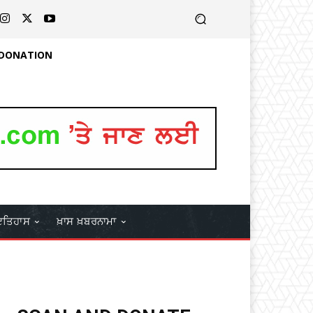
 DONATION
ਤਿਹਾਸ
ਖ਼ਾਸ ਖ਼ਬਰਨਾਮਾ