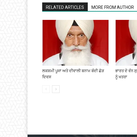
RELATED ARTICLES
MORE FROM AUTHOR
ਲਕਸ਼ਮੀ ਪੂਜਾ ਅਤੇ ਦੀਵਾਲੀ ਬਨਾਮ ਬੰਦੀ ਛੋੜ
ਭਾਰਤ ਦੇ ਵੰਨ 
ਦਿਵਸ
ਨੂੰ ਖਤਰਾ