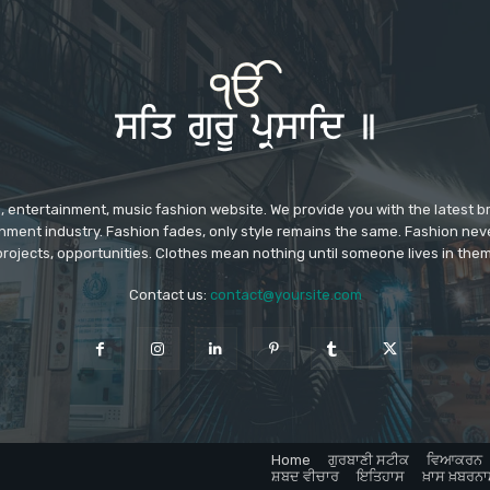
 entertainment, music fashion website. We provide you with the latest 
inment industry. Fashion fades, only style remains the same. Fashion nev
projects, opportunities. Clothes mean nothing until someone lives in them
Contact us:
contact@yoursite.com
Home
ਗੁਰਬਾਣੀ ਸਟੀਕ
ਵਿਆਕਰਨ
ਸ਼ਬਦ ਵੀਚਾਰ
ਇਤਿਹਾਸ
ਖ਼ਾਸ ਖ਼ਬਰਨਾ