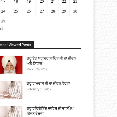
17
18
19
20
21
22
23
24
25
26
27
28
29
30
31
Jul
Most Viewed Posts
ਗੁਰੂ ਤੇਗ ਬਹਾਦਰ ਸਾਹਿਬ ਜੀ ਦਾ ਜੀਵਨ
ਅਤੇ ਸਿਧਾਂਤ
March 24, 2017
ਗੁਰੂ ਰਾਮਦਾਸ ਜੀ ਦਾ ਜੀਵਨ ਵੇਰਵਾ
February 13, 2017
ਗੁਰੂ ਹਰਿਗੋਬਿੰਦ ਸਾਹਿਬ ਜੀ ਦਾ ਸੰਖੇਪ
ਜੀਵਨ ਵੇਰਵਾ