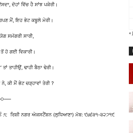
ੱਸਦਾ, ਦੋਹਾਂ ਵਿੱਚ ਹੈ ਸਾਂਝ ਪਕੇਰੀ।
ਣ ਮੈਂ, ਇਹ ਭੇਟ ਕਬੂਲੋ ਮੇਰੀ।
« 
ਯੋਗ ਸਮੱਗਰੀ ਸਾਰੀ,
 ਤੋਂ ਹੋ ਗਈ ਵਿਕਾਰੀ।
ਾ’ ਤਾਂ ਤਾਹੀਉਂ, ਢਾਹੀ ਬੈਠਾ ਢੇਰੀ।
ਨੇ, ਕੀ ਮੈਂ ਭੇਟ ਚੜ੍ਹਾਵਾਂ ਤੇਰੀ ?
—੦—–
ਨੰ :੮ ਰਿਸ਼ੀ ਨਗਰ ਅੇਕਸਟੈਂਸ਼ਨ (ਲੁਧਿਆਣਾ) ਮੋਬ: ੯੪੬੩੧-੩੨੭੧੯