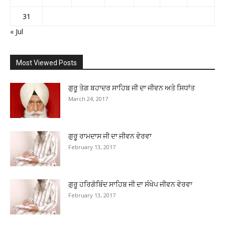
31
« Jul
Most Viewed Posts
ਗੁਰੂ ਤੇਗ ਬਹਾਦਰ ਸਾਹਿਬ ਜੀ ਦਾ ਜੀਵਨ ਅਤੇ ਸਿਧਾਂਤ
March 24, 2017
ਗੁਰੂ ਰਾਮਦਾਸ ਜੀ ਦਾ ਜੀਵਨ ਵੇਰਵਾ
February 13, 2017
ਗੁਰੂ ਹਰਿਗੋਬਿੰਦ ਸਾਹਿਬ ਜੀ ਦਾ ਸੰਖੇਪ ਜੀਵਨ ਵੇਰਵਾ
February 13, 2017