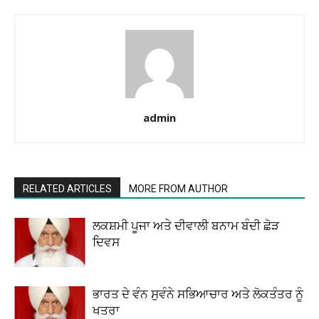
admin
RELATED ARTICLES
MORE FROM AUTHOR
ਲਕਸ਼ਮੀ ਪੂਜਾ ਅਤੇ ਦੀਵਾਲੀ ਬਨਾਮ ਬੰਦੀ ਛੋੜ
ਦਿਵਸ
ਭਾਰਤ ਦੇ ਵੰਨ ਸੁਵੰਨੇ ਸਭਿਆਚਾਰ ਅਤੇ ਲੋਕਤੰਤਰ ਨੂੰ
ਖਤਰਾ