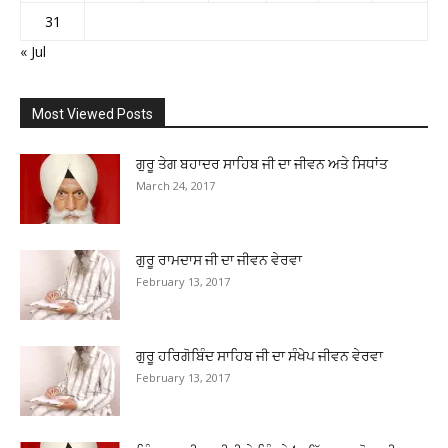
31
« Jul
Most Viewed Posts
ਗੁਰੂ ਤੇਗ ਬਹਾਦਰ ਸਾਹਿਬ ਜੀ ਦਾ ਜੀਵਨ ਅਤੇ ਸਿਧਾਂਤ
March 24, 2017
ਗੁਰੂ ਰਾਮਦਾਸ ਜੀ ਦਾ ਜੀਵਨ ਵੇਰਵਾ
February 13, 2017
ਗੁਰੂ ਹਰਿਗੋਬਿੰਦ ਸਾਹਿਬ ਜੀ ਦਾ ਸੰਖੇਪ ਜੀਵਨ ਵੇਰਵਾ
February 13, 2017