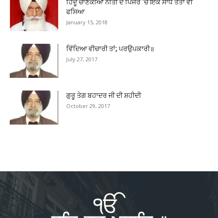
ਹਿੰਦੂ ਚਾਣਕੀਆ ਨੀਤੀ ਦੇ ਪਿੰਜਰੇ ‘ਚ ਇੱਕ ਸਾਧ ਤੋਤਾ ਵੀ
ਫਸਿਆ
January 15, 2018
ਵਿੱਦਿਆ ਵੀਚਾਰੀ ਤਾਂ; ਪਰਉਪਕਾਰੀ॥
July 27, 2017
ਗੁਰੂ ਤੇਗ ਬਹਾਦਰ ਜੀ ਦੀ ਸ਼ਹੀਦੀ
October 29, 2017