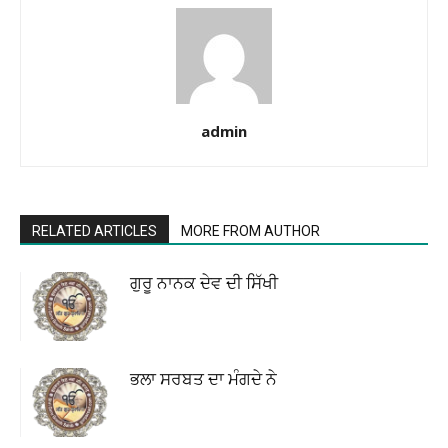
admin
RELATED ARTICLES
MORE FROM AUTHOR
ਗੁਰੂ ਨਾਨਕ ਦੇਵ ਦੀ ਸਿੱਖੀ
ਭਲਾ ਸਰਬਤ ਦਾ ਮੰਗਦੇ ਨੇ