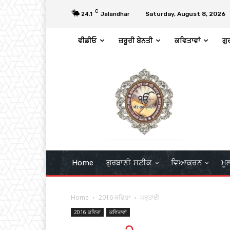
C
Saturday, August 8, 2026
24.1
Jalandhar
ਵੀਡੀਓ
ਜ਼ਰੂਰੀ ਬੇਨਤੀ
ਕਵਿਤਾਵਾਂ
ਗੁ
Home
ਗੁਰਬਾਣੀ ਸਟੀਕ
ਵਿਆਕਰਨ
ਮੂ
Home
2016 ਕਵਿਤਾ
ਪੜ੍ਹਾਈ
2016 ਕਵਿਤਾ
ਕਵਿਤਾਵਾਂ