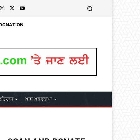
 DONATION
ਤਿਹਾਸ
ਖ਼ਾਸ ਖ਼ਬਰਨਾਮਾ