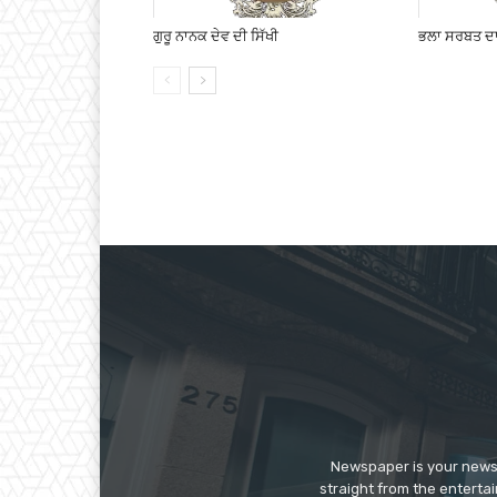
ਗੁਰੂ ਨਾਨਕ ਦੇਵ ਦੀ ਸਿੱਖੀ
ਭਲਾ ਸਰਬਤ ਦਾ 
Newspaper is your news,
straight from the enterta