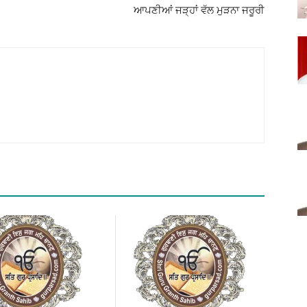
ਆਪਣੀਆਂ ਜੜ੍ਹਾਂ ਵੱਲ ਮੁੜਨਾ ਜਰੂਰੀ