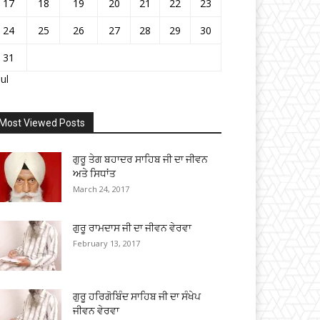
17
18
19
20
21
22
23
24
25
26
27
28
29
30
31
Jul
Most Viewed Posts
ਗੁਰੂ ਤੇਗ ਬਹਾਦਰ ਸਾਹਿਬ ਜੀ ਦਾ ਜੀਵਨ
ਅਤੇ ਸਿਧਾਂਤ
March 24, 2017
ਗੁਰੂ ਰਾਮਦਾਸ ਜੀ ਦਾ ਜੀਵਨ ਵੇਰਵਾ
February 13, 2017
ਗੁਰੂ ਹਰਿਗੋਬਿੰਦ ਸਾਹਿਬ ਜੀ ਦਾ ਸੰਖੇਪ
ਜੀਵਨ ਵੇਰਵਾ