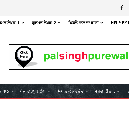
ਰਮਤ ਲੇਖਕ-1
ਗੁਰਮਤ ਲੇਖਕ-2
ਪਿਛਲੇ ਸਾਲ ਦਾ ਡਾਟਾ
HELP BY
ਲ ਪਾਠ
ਖੋਜ ਭਰਪੂਰ ਲੇਖ
ਸਿਧਾਂਤਕ ਮਤਭੇਦ
ਸ਼ਬਦ ਵੀਚਾਰ
ਇ