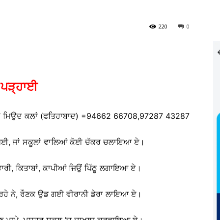
220
0
ਪੜ੍ਹਾਈ
ਲਸਾ’ ਮਿਉਦ ਕਲਾਂ (ਫਤਿਹਾਬਾਦ) =94662 66708,97287 43287
ਗਈ, ਜਾਂ ਸਕੂਲਾਂ ਵਾਲਿਆਂ ਕੋਈ ਚੱਕਰ ਚਲਾਇਆ ਏ।
ਭਾਰੀ, ਕਿਤਾਬਾਂ, ਕਾਪੀਆਂ ਜਿਉਂ ਪਿੱਠੂ ਲਗਾਇਆ ਏ।
ਮਲਾ ਰਹੇ ਨੇ, ਰੌਣਕ ਉਡ ਗਈ ਵੀਰਾਨੀ ਡੇਰਾ ਲਾਇਆ ਏ।
ਿਣ ਮਾਪੇ, ਮਸ਼ਹੂਰ ਸਕੂਲ ’ਚ ਦਾਖਲਾ ਕਰਵਾਇਆ ਏ।