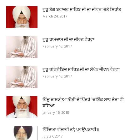
ਗੁਰੂ ਤੇਗ ਬਹਾਦਰ ਸਾਹਿਬ ਜੀ ਦਾ ਜੀਵਨ ਅਤੇ ਸਿਧਾਂਤ
March 24, 2017
ਗੁਰੂ ਰਾਮਦਾਸ ਜੀ ਦਾ ਜੀਵਨ ਵੇਰਵਾ
February 13, 2017
ਗੁਰੂ ਹਰਿਗੋਬਿੰਦ ਸਾਹਿਬ ਜੀ ਦਾ ਸੰਖੇਪ ਜੀਵਨ ਵੇਰਵਾ
February 13, 2017
ਹਿੰਦੂ ਚਾਣਕੀਆ ਨੀਤੀ ਦੇ ਪਿੰਜਰੇ ‘ਚ ਇੱਕ ਸਾਧ ਤੋਤਾ ਵੀ
ਫਸਿਆ
January 15, 2018
ਵਿੱਦਿਆ ਵੀਚਾਰੀ ਤਾਂ; ਪਰਉਪਕਾਰੀ॥
July 27, 2017