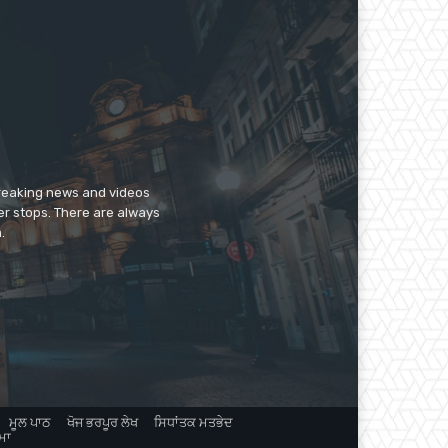
breaking news and videos
er stops. There are always
.
ਮੂਲ ਪਾਠ
ਖੋਜ ਭਰਪੂਰ ਲੇਖ
ਸਿਧਾਂਤਕ ਮਤਭੇਦ
ਮਾ