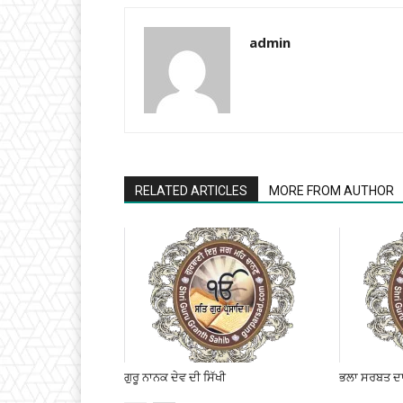
admin
RELATED ARTICLES
MORE FROM AUTHOR
ਗੁਰੂ ਨਾਨਕ ਦੇਵ ਦੀ ਸਿੱਖੀ
ਭਲਾ ਸਰਬਤ ਦਾ 