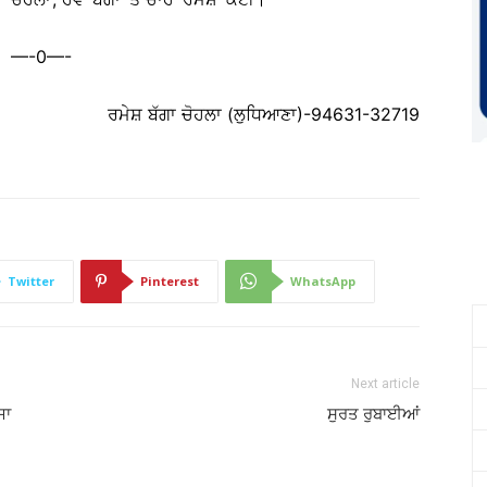
—-0—-
ਰਮੇਸ਼ ਬੱਗਾ ਚੋਹਲਾ (ਲੁਧਿਆਣਾ)-94631-32719
Twitter
Pinterest
WhatsApp
Next article
ਜਾ
ਸੁਰਤ ਰੁਬਾਈਆਂ