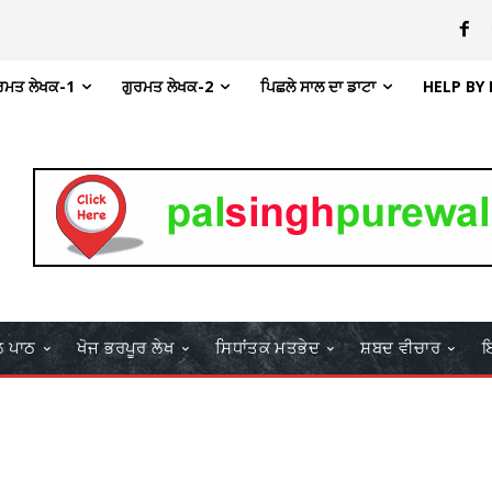
ਰਮਤ ਲੇਖਕ-1
ਗੁਰਮਤ ਲੇਖਕ-2
ਪਿਛਲੇ ਸਾਲ ਦਾ ਡਾਟਾ
HELP BY
ਲ ਪਾਠ
ਖੋਜ ਭਰਪੂਰ ਲੇਖ
ਸਿਧਾਂਤਕ ਮਤਭੇਦ
ਸ਼ਬਦ ਵੀਚਾਰ
ਇ