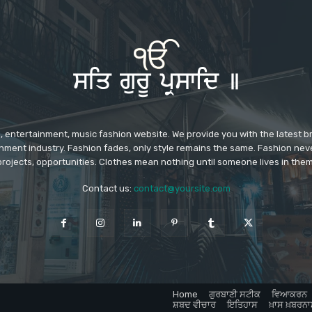
 entertainment, music fashion website. We provide you with the latest 
inment industry. Fashion fades, only style remains the same. Fashion nev
projects, opportunities. Clothes mean nothing until someone lives in them
Contact us:
contact@yoursite.com
Home
ਗੁਰਬਾਣੀ ਸਟੀਕ
ਵਿਆਕਰਨ
ਸ਼ਬਦ ਵੀਚਾਰ
ਇਤਿਹਾਸ
ਖ਼ਾਸ ਖ਼ਬਰਨਾ