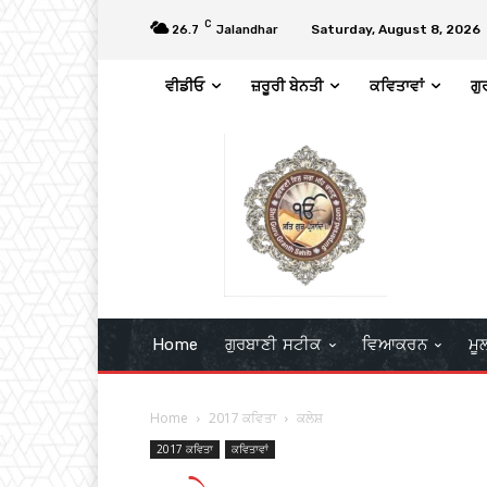
C
Saturday, August 8, 2026
26.7
Jalandhar
ਵੀਡੀਓ
ਜ਼ਰੂਰੀ ਬੇਨਤੀ
ਕਵਿਤਾਵਾਂ
ਗੁ
Home
ਗੁਰਬਾਣੀ ਸਟੀਕ
ਵਿਆਕਰਨ
ਮੂ
Home
2017 ਕਵਿਤਾ
ਕਲੇਸ਼
2017 ਕਵਿਤਾ
ਕਵਿਤਾਵਾਂ