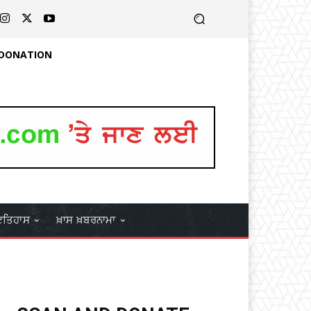
 DONATION
ਤਿਹਾਸ
ਖ਼ਾਸ ਖ਼ਬਰਨਾਮਾ