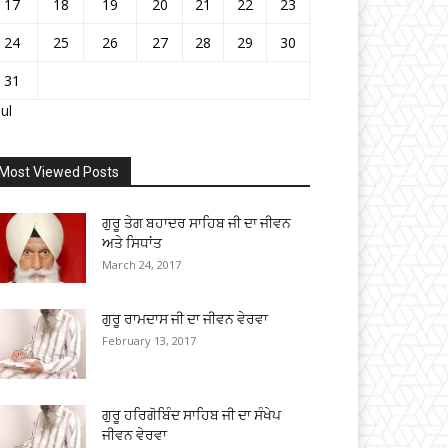
17
18
19
20
21
22
23
24
25
26
27
28
29
30
31
Jul
Most Viewed Posts
ਗੁਰੂ ਤੇਗ ਬਹਾਦਰ ਸਾਹਿਬ ਜੀ ਦਾ ਜੀਵਨ
ਅਤੇ ਸਿਧਾਂਤ
March 24, 2017
ਗੁਰੂ ਰਾਮਦਾਸ ਜੀ ਦਾ ਜੀਵਨ ਵੇਰਵਾ
February 13, 2017
ਗੁਰੂ ਹਰਿਗੋਬਿੰਦ ਸਾਹਿਬ ਜੀ ਦਾ ਸੰਖੇਪ
ਜੀਵਨ ਵੇਰਵਾ