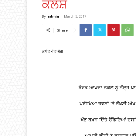
ਕਲੇਸ਼
By
admin
-
March 5, 2017
Share
ਕਾਵਿ-ਵਿਅੰਗ
ਬੋਰਡ ਆਖਦਾ ਨਕਲ ਨੂੰ ਠੱਲ੍ਹ ਪ
ਪ੍ਰੀਖਿਆ ਭਵਨਾਂ ’ਤੇ ਰੱਖਣੀ ਅੱ
ਖੰਭ ਬਖ਼ਸ਼ ਦਿੱਤੇ ਉੱਡਣਿਆਂ ਦਸਤਿ
ਆਪਣੀ ਕੀਤੀ ਨੂੰ ਭੁਗਤਣਾ ਪਊ ‘ਚ