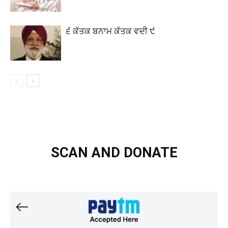
੬ ਕੱਤਕ ਬਨਾਮ ਕੱਤਕ ਵਦੀ ੯
SCAN AND DONATE