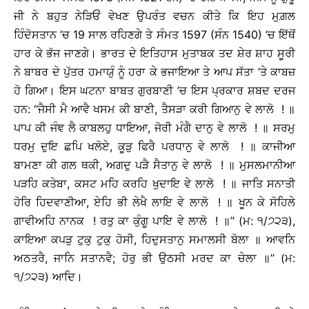
ਜੀ ਨੇ ਬਹੁਤ ਨੇੜਿਓਂ ਵੇਖਣ ਉਪਰੰਤ ਵਚਨ ਕੀਤੇ ਕਿ ਇਹ ਮੁਗ਼ਲ
ਹਿੰਦੋਸਤਾਨ ’ਚ 19 ਸਾਲ ਰਹਿਣਗੇ ਤੇ ਸੰਮਤ 1597 (ਸੰਨ 1540) ’ਚ ਇੱਥੋਂ
ਹਾਰ ਕੇ ਭੱਜ ਜਾਣਗੇ। ਭਾਰਤ ਦੇ ਇਤਿਹਾਸ ਮੁਤਾਬਕ ਤਦ ਸ਼ੇਰ ਸ਼ਾਹ ਸੂਰੀ
ਨੇ ਬਾਬਰ ਦੇ ਪੁੱਤਰ ਹਮਾਯੁੰ ਨੂੰ ਹਰਾ ਕੇ ਭਜਾਇਆ ਤੇ ਆਪ ਸੱਤਾ ’ਤੇ ਕਾਬਜ਼
ਹੋ ਗਿਆ। ਇਸ ਘਟਨਾ ਬਾਬਤ ਗੁਰਬਾਣੀ ’ਚ ਇਸ ਪ੍ਰਕਾਰ ਸ਼ਬਦ ਦਰਜ
ਹਨ: ‘‘ਜੈਸੀ ਮੈ ਆਵੈ ਖਸਮ ਕੀ ਬਾਣੀ, ਤੈਸੜਾ ਕਰੀ ਗਿਆਨੁ ਵੇ ਲਾਲੋ ! ॥
ਪਾਪ ਕੀ ਜੰਞ ਲੈ ਕਾਬਲਹੁ ਧਾਇਆ, ਜੋਰੀ ਮੰਗੈ ਦਾਨੁ ਵੇ ਲਾਲੋ ! ॥ ਸਰਮੁ
ਧਰਮੁ ਦੁਇ ਛਪਿ ਖਲੋਏ, ਕੂੜੁ ਫਿਰੈ ਪਰਧਾਨੁ ਵੇ ਲਾਲੋ ! ॥ ਕਾਜੀਆ
ਬਾਮਣਾ ਕੀ ਗਲ ਥਕੀ, ਅਗਦੁ ਪੜੈ ਸੈਤਾਨੁ ਵੇ ਲਾਲੋ ! ॥ ਮੁਸਲਮਾਨੀਆ
ਪੜਹਿ ਕਤੇਬਾ, ਕਸਟ ਮਹਿ ਕਰਹਿ ਖੁਦਾਇ ਵੇ ਲਾਲੋ ! ॥ ਜਾਤਿ ਸਨਾਤੀ
ਹੋਰਿ ਹਿਦਵਾਣੀਆ, ਏਹਿ ਭੀ ਲੇਖੈ ਲਾਇ ਵੇ ਲਾਲੋ ! ॥ ਖੂਨ ਕੇ ਸੋਹਿਲੇ
ਗਾਵੀਅਹਿ ਨਾਨਕ ! ਰਤੁ ਕਾ ਕੁੰਗੂ ਪਾਇ ਵੇ ਲਾਲੋ ! ॥’’ (ਮ: ੧/੭੨੩),
ਕਾਇਆ ਕਪੜੁ ਟੁਕੁ ਟੁਕੁ ਹੋਸੀ, ਹਿਦੁਸਤਾਨੁ ਸਮਾਲਸੀ ਬੋਲਾ ॥ ਆਵਨਿ
ਅਠਤਰੈ, ਜਾਨਿ ਸਤਾਨਵੈ; ਹੋਰੁ ਭੀ ਉਠਸੀ ਮਰਦ ਕਾ ਚੇਲਾ ॥’’ (ਮ:
੧/੭੨੩) ਆਦਿ।