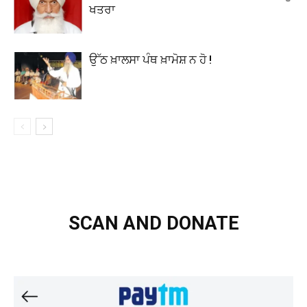
ਖਤਰਾ
ਉੱਠ ਖ਼ਾਲਸਾ ਪੰਥ ਖ਼ਾਮੋਸ਼ ਨ ਹੋ !
SCAN AND DONATE