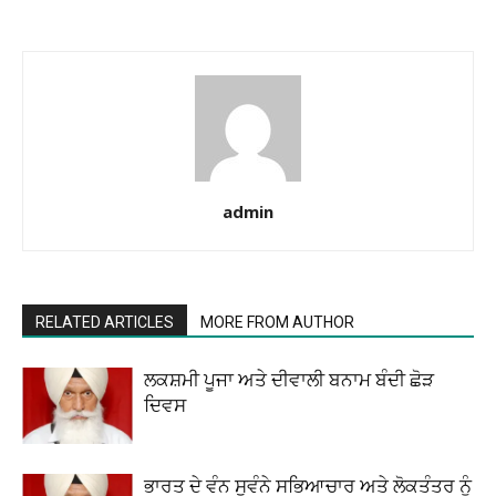
admin
RELATED ARTICLES
MORE FROM AUTHOR
ਲਕਸ਼ਮੀ ਪੂਜਾ ਅਤੇ ਦੀਵਾਲੀ ਬਨਾਮ ਬੰਦੀ ਛੋੜ
ਦਿਵਸ
ਭਾਰਤ ਦੇ ਵੰਨ ਸੁਵੰਨੇ ਸਭਿਆਚਾਰ ਅਤੇ ਲੋਕਤੰਤਰ ਨੂੰ