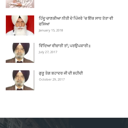
ਹਿੰਦੂ ਚਾਣਕੀਆ ਨੀਤੀ ਦੇ ਪਿੰਜਰੇ ‘ਚ ਇੱਕ ਸਾਧ ਤੋਤਾ ਵੀ
ਫਸਿਆ
January 15, 2018
ਵਿੱਦਿਆ ਵੀਚਾਰੀ ਤਾਂ; ਪਰਉਪਕਾਰੀ॥
July 27, 2017
ਗੁਰੂ ਤੇਗ ਬਹਾਦਰ ਜੀ ਦੀ ਸ਼ਹੀਦੀ
October 29, 2017