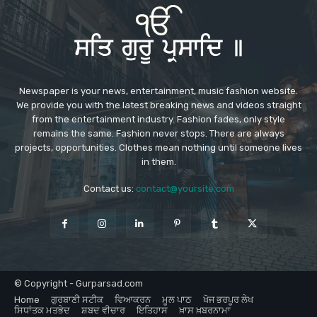
Newspaper is your news, entertainment, music fashion website.
We provide you with the latest breaking news and videos straight
from the entertainment industry. Fashion fades, only style
remains the same. Fashion never stops. There are always
projects, opportunities. Clothes mean nothing until someone lives
in them.
Contact us:
contact@yoursite.com
© Copyright - Gurparsad.com
Home
ਗੁਰਬਾਣੀ ਸਟੀਕ
ਵਿਆਕਰਨ
ਮੂਲ ਪਾਠ
ਖੋਜ ਭਰਪੂਰ ਲੇਖ
ਸਿਧਾਂਤਕ ਮਤਭੇਦ
ਸ਼ਬਦ ਵੀਚਾਰ
ਇਤਿਹਾਸ
ਖ਼ਾਸ ਖ਼ਬਰਨਾਮਾ