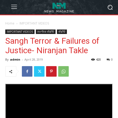
Home
IMPORTANT VIDEOS
IMPORTANT VIDEOS
ਸਮਾਜਿਕ ਵੀਡੀਓ
ਵੀਡੀਓ
Sangh Terror & Failures of
Justice- Niranjan Takle
By
admin
-
April 28, 2019
420
0