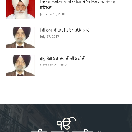
ਹਿੰਦੂ ਚਾਣਕੀਆ ਨੀਤੀ ਦੇ ਪਿੰਜਰੇ ‘ਚ ਇੱਕ ਸਾਧ ਤੋਤਾ ਵੀ
ਫਸਿਆ
January 15, 2018
ਵਿੱਦਿਆ ਵੀਚਾਰੀ ਤਾਂ; ਪਰਉਪਕਾਰੀ॥
July 27, 2017
ਗੁਰੂ ਤੇਗ ਬਹਾਦਰ ਜੀ ਦੀ ਸ਼ਹੀਦੀ
October 29, 2017