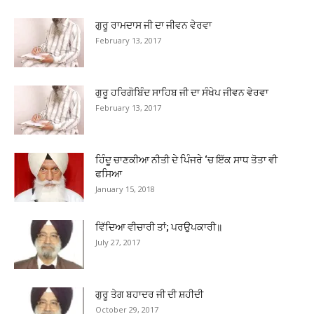
ਗੁਰੂ ਰਾਮਦਾਸ ਜੀ ਦਾ ਜੀਵਨ ਵੇਰਵਾ
February 13, 2017
ਗੁਰੂ ਹਰਿਗੋਬਿੰਦ ਸਾਹਿਬ ਜੀ ਦਾ ਸੰਖੇਪ ਜੀਵਨ ਵੇਰਵਾ
February 13, 2017
ਹਿੰਦੂ ਚਾਣਕੀਆ ਨੀਤੀ ਦੇ ਪਿੰਜਰੇ ‘ਚ ਇੱਕ ਸਾਧ ਤੋਤਾ ਵੀ
ਫਸਿਆ
January 15, 2018
ਵਿੱਦਿਆ ਵੀਚਾਰੀ ਤਾਂ; ਪਰਉਪਕਾਰੀ॥
July 27, 2017
ਗੁਰੂ ਤੇਗ ਬਹਾਦਰ ਜੀ ਦੀ ਸ਼ਹੀਦੀ
October 29, 2017