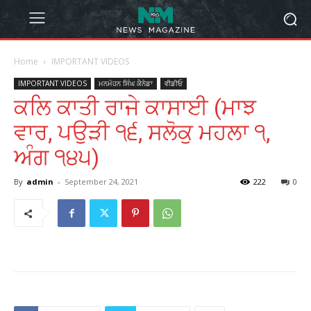
Home
IMPORTANT VIDEOS
IMPORTANT VIDEOS
ਮਨਮੋਹਨ ਸਿੰਘ ਕੈਨੇਡਾ
ਵੀਡੀਓ
ਕਲਿ ਕਾਤੀ ਰਾਜੇ ਕਾਸਾਈ (ਮਾਝ
ਵਾਰ, ਪਉੜੀ ੧੬, ਸਲੋਕੁ ਮਹਲਾ ੧,
ਅੰਗ ੧੪੫)
By
admin
-
September 24, 2021
222
0