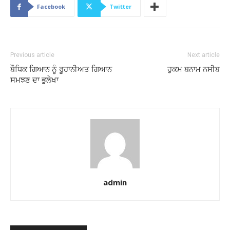
Facebook
Twitter
Previous article
Next article
ਬੌਧਿਕ ਗਿਆਨ ਨੂੰ ਰੂਹਾਨੀਅਤ ਗਿਆਨ
ਹੁਕਮ ਬਨਾਮ ਨਸੀਬ
ਸਮਝਣ ਦਾ ਭੁਲੇਖਾ
admin