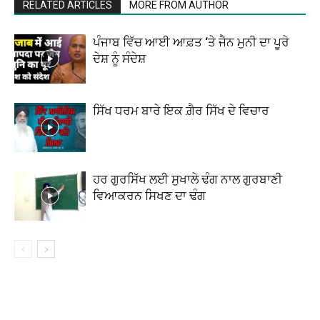
RELATED ARTICLES
MORE FROM AUTHOR
ਪੰਜਾਬ ਵਿੱਚ ਆਈ ਆਫ਼ਤ ‘ਤੇ ਜੈਨ ਮੁਨੀ ਦਾ ਪੂਰੇ
ਦੇਸ਼ ਨੂੰ ਸੰਦੇਸ਼
ਸਿੱਖ ਧਰਮ ਬਾਰੇ ਇਕ ਗ਼ੈਰ ਸਿੱਖ ਦੇ ਵਿਚਾਰ
ਹਰ ਗੁਰਸਿੱਖ ਲਈ ਸੁਖਾਲੇ ਢੰਗ ਨਾਲ ਗੁਰਬਾਣੀ
ਵਿਆਕਰਨ ਸਿਖਣ ਦਾ ਢੰਗ