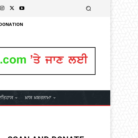
 DONATION
ਤਿਹਾਸ
ਖ਼ਾਸ ਖ਼ਬਰਨਾਮਾ