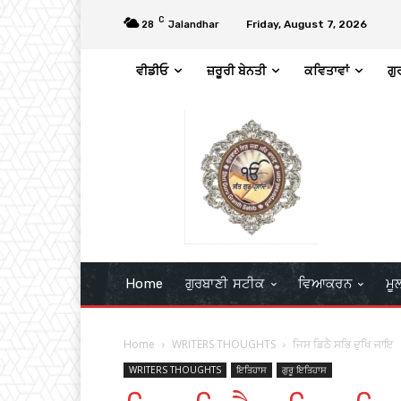
C
Friday, August 7, 2026
28
Jalandhar
ਵੀਡੀਓ
ਜ਼ਰੂਰੀ ਬੇਨਤੀ
ਕਵਿਤਾਵਾਂ
ਗੁ
Home
ਗੁਰਬਾਣੀ ਸਟੀਕ
ਵਿਆਕਰਨ
ਮੂ
Home
WRITERS THOUGHTS
ਜਿਸ ਡਿਠੈ ਸਭਿ ਦੁਖਿ ਜਾਇ
WRITERS THOUGHTS
ਇਤਿਹਾਸ
ਗੁਰੂ ਇਤਿਹਾਸ