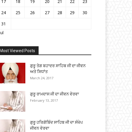
17
18
19
20
21
22
23
24
25
26
27
28
29
30
31
Jul
Most Viewed Posts
ਗੁਰੂ ਤੇਗ ਬਹਾਦਰ ਸਾਹਿਬ ਜੀ ਦਾ ਜੀਵਨ
ਅਤੇ ਸਿਧਾਂਤ
March 24, 2017
ਗੁਰੂ ਰਾਮਦਾਸ ਜੀ ਦਾ ਜੀਵਨ ਵੇਰਵਾ
February 13, 2017
ਗੁਰੂ ਹਰਿਗੋਬਿੰਦ ਸਾਹਿਬ ਜੀ ਦਾ ਸੰਖੇਪ
ਜੀਵਨ ਵੇਰਵਾ