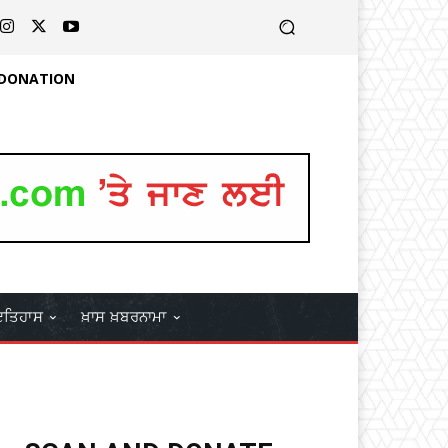
 DONATION
ਤਿਹਾਸ
ਖ਼ਾਸ ਖ਼ਬਰਨਾਮਾ