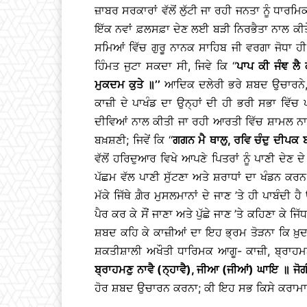
ਜ਼ਾਬਰ ਸਰਕਾਰਾਂ ਵੱਲੋਂ ਲੁੱਟੀ ਜਾ ਰਹੀ ਜਨਤਾ ਨੂੰ ਧਾਰ
ਇੱਕ ਨਵਾਂ ਫ਼ਲਸਫ਼ਾ ਦੇਣ ਲਈ ਬੜੀ ਨਿਰਭੈਤਾ ਨਾਲ ਕੀਤੇ
ਸਮਿਆਂ ਵਿੱਚ ਗੁਰੂ ਨਾਨਕ ਸਾਹਿਬ ਜੀ ਵਰਗਾ ਜੋਧਾ ਹੀ
ਹਿੰਮਤ ਜੁਟਾ ਸਕਦਾ ਸੀ, ਜਿਵੇ ਕਿ ‘‘
ਪਾਪ
ਕੀ
ਜੰਞ
ਲੈ
ਮੁਕਦਮ
ਕੁਤੇ
॥
’’
ਆਦਿਕ ਦਲੇਰੀ ਭਰੇ ਸ਼ਬਦ ਉਚਾਰਨੇ, ਵ
ਕਾਜ਼ੀ ਦੇ ਪਾਖੰਡ ਦਾ ਉਨ੍ਹਾਂ ਦੀ ਹੀ ਭਰੀ ਸਭਾ ਵਿੱਚ 
ਦੀਵਿਆਂ ਨਾਲ ਕੀਤੀ ਜਾ ਰਹੀ ਆਰਤੀ ਵਿੱਚ ਸ਼ਾਮਲ ਨਾ ਹੋ
ਬਖ਼ਸ਼ਣੀ; ਜਿਵੇਂ ਕਿ ‘‘
ਗਗਨ
ਮੈ
ਥਾਲੁ
,
ਰਵਿ
ਚੰਦੁ
ਦੀਪਕ
ਵੱਲੋਂ ਹਰਿਦੁਆਰ ਵਿਖੇ ਆਪਣੇ ਪਿਤਰਾਂ ਨੂੰ ਪਾਣੀ ਦੇਣ 
ਪੱਛਮ ਵੱਲ ਪਾਣੀ ਸੁੱਟਣਾ ਅਤੇ ਸ਼ਰਾਧਾਂ ਦਾ ਖੰਡਨ ਕਰਨ
ਮੱਕੇ ਜਿੱਥੇ ਗ਼ੈਰ ਮੁਸਲਮਾਨਾਂ ਦੇ ਜਾਣ ’ਤੇ ਹੀ ਪਾਬੰਦੀ ਹ
ਪੈਰ ਕਰ ਕੇ ਸੌਂ ਜਾਣਾ ਅਤੇ ਪੁੱਛੇ ਜਾਣ ’ਤੇ ਕਹਿਣਾ ਕੇ ਜ
ਸ਼ਬਦ ਕਹਿ ਕੇ ਕਾਜ਼ੀਆਂ ਦਾ ਇਹ ਭ੍ਰਮ ਤੋੜਨਾ ਕਿ ਖ਼ੁਦਾ
ਸ਼ਕਤੀਸ਼ਾਲੀ ਅਖੌਤੀ ਧਾਰਿਮਕ ਆਗੂ- ਕਾਜ਼ੀ, ਬ੍ਰਾਹਮਣ ਅ
ਬ੍ਰਾਹਮਣੁ
ਨਾਵੈ
(
ਨ੍ਹਾਵੈ
),
ਜੀਆ
(
ਜੀਆਂ
)
ਘਾਇ
॥
ਜੋਗ
ਹੋਰ ਸ਼ਬਦ ਉਚਾਰਨ ਕਰਨਾ; ਕੀ ਇਹ ਸਭ ਕਿਸੇ ਕਰਾਮਾਤ 