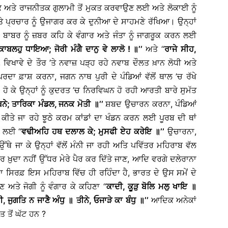
ਮਿਕ ਅਤੇ ਰਾਜਨੀਤਕ ਗੁਲਾਮੀ ਤੋਂ ਮੁਕਤ ਕਰਵਾਉਣ ਲਈ ਅਤੇ ਲੋਕਾਈ ਨੂੰ
 ਪ੍ਰਚਾਰ ਨੂੰ ਉਜਾਗਰ ਕਰ ਕੇ ਦੁਨੀਆ ਦੇ ਸਾਹਮਣੇ ਰੱਖਿਆ। ਉਨ੍ਹਾਂ
 ਬਾਬਰ ਨੂੰ ਜ਼ਬਰ ਕਹਿ ਕੇ ਵੰਗਾਰ ਅਤੇ ਜੰਤਾ ਨੂੰ ਜਾਗਰੂਕ ਕਰਨ ਲਈ
ਕਾਬਲਹੁ
ਧਾਇਆ
;
ਜੋਰੀ
ਮੰਗੈ
ਦਾਨੁ
ਵੇ
ਲਾਲੋ
!
॥
’’
ਅਤੇ ‘‘
ਰਾਜੇ
ਸੀਹ
,
ਿਖਾਵੇ ਦੇ ਤੌਰ ’ਤੇ ਨਵਾਜ਼ ਪੜ੍ਹ ਰਹੇ ਨਵਾਬ ਦੌਲਤ ਖ਼ਾਨ ਲੋਧੀ ਅਤੇ
ਪਰਦਾ ਫ਼ਾਸ਼ ਕਰਨਾ, ਜਗਨ ਨਾਥ ਪੁਰੀ ਦੇ ਪੰਡਿਆਂ ਵੱਲੋਂ ਥਾਲ ’ਚ ਰੱਖੇ
 ਕੇ ਉਨ੍ਹਾਂ ਨੂੰ ਕੁਦਰਤ ’ਚ ਨਿਰਵਿਘਨ ਹੋ ਰਹੀ ਆਰਤੀ ਬਾਰੇ ਸੁਮੱਤ
ਬਨੇ
;
ਤਾਰਿਕਾ
ਮੰਡਲ
,
ਜਨਕ
ਮੋਤੀ
॥
’’
ਸ਼ਬਦ ਉਚਾਰਨ ਕਰਨਾ, ਪੰਡਿਆਂ
ਦੇ ਕੀਤੇ ਜਾ ਰਹੇ ਝੂਠੇ ਕਰਮ ਕਾਂਡਾਂ ਦਾ ਖੰਡਨ ਕਰਨ ਲਈ ਪੂਰਬ ਦੀ ਥਾਂ
 ਲਈ ‘‘
ਵਢੀਅਹਿ
ਹਥ
ਦਲਾਲ
ਕੇ
;
ਮੁਸਫੀ
ਏਹ
ਕਰੇਇ
॥
’’
ਉਚਾਰਨਾ,
ੈ ਉੱਥੇ ਜਾ ਕੇ ਉਨ੍ਹਾਂ ਵੱਲੋਂ ਮੰਨੀ ਜਾ ਰਹੀ ਅਤਿ ਪਵਿੱਤਰ ਮਹਿਰਾਬ ਵੱਲ
ਿੱਧਰ ਖ਼ੁਦਾ ਨਹੀਂ ਉੱਧਰ ਮੇਰੇ ਪੈਰ ਕਰ ਦਿੱਤੇ ਜਾਣ, ਆਦਿ ਵਰਗੇ ਦਲੇਰਾਨਾ
 ਸਿਰਫ਼ ਇਸ ਮਹਿਰਾਬ ਵਿੱਚ ਹੀ ਰਹਿੰਦਾ ਹੈ, ਭਾਰਤ ਦੇ ਉਸ ਸਮੇਂ ਦੇ
ਤੇ ਜੋਗੀ ਨੂੰ ਵੰਗਾਰ ਕੇ ਕਹਿਣਾ ‘‘
ਕਾਦੀ
,
ਕੂੜੁ
ਬੋਲਿ
ਮਲੁ
ਖਾਇ
॥
ੀ
,
ਜੁਗਤਿ
ਨ
ਜਾਣੈ
ਅੰਧੁ
॥
ਤੀਨੇ
,
ਓਜਾੜੇ
ਕਾ
ਬੰਧੁ
॥
’’
ਆਦਿਕ ਅਨੇਕਾਂ
ਤੋਂ ਘੱਟ ਹਨ ?