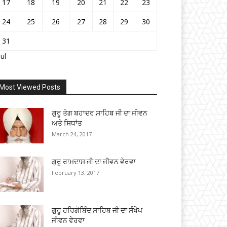
17
18
19
20
21
22
23
24
25
26
27
28
29
30
31
Jul
Most Viewed Posts
ਗੁਰੂ ਤੇਗ ਬਹਾਦਰ ਸਾਹਿਬ ਜੀ ਦਾ ਜੀਵਨ
ਅਤੇ ਸਿਧਾਂਤ
March 24, 2017
ਗੁਰੂ ਰਾਮਦਾਸ ਜੀ ਦਾ ਜੀਵਨ ਵੇਰਵਾ
February 13, 2017
ਗੁਰੂ ਹਰਿਗੋਬਿੰਦ ਸਾਹਿਬ ਜੀ ਦਾ ਸੰਖੇਪ
ਜੀਵਨ ਵੇਰਵਾ