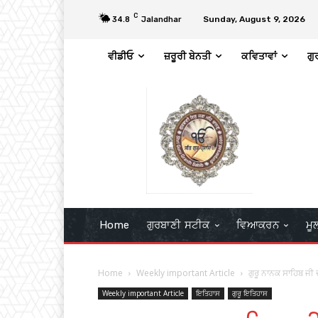
C
Sunday, August 9, 2026
34.8
Jalandhar
ਵੀਡੀਓ
ਜ਼ਰੂਰੀ ਬੇਨਤੀ
ਕਵਿਤਾਵਾਂ
ਗੁ
Home
ਗੁਰਬਾਣੀ ਸਟੀਕ
ਵਿਆਕਰਨ
ਮੂ
Home
Weekly important Article
ਗੁਰੂ ਨਾਨਕ ਸਾਹਿਬ ਜੀ
Weekly important Article
ਇਤਿਹਾਸ
ਗੁਰੂ ਇਤਿਹਾਸ