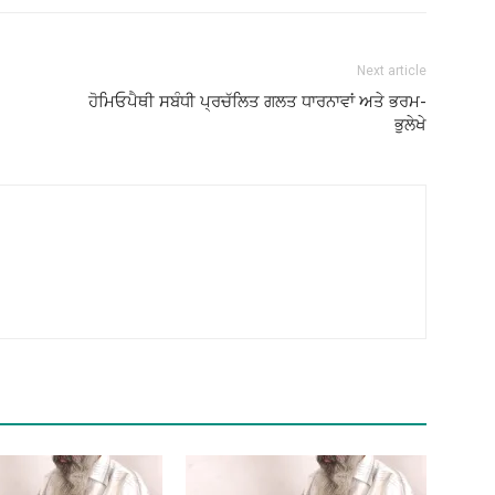
Next article
ਹੋਮਿਓਪੈਥੀ ਸਬੰਧੀ ਪ੍ਰਚੱਲਿਤ ਗਲਤ ਧਾਰਨਾਵਾਂ ਅਤੇ ਭਰਮ-
ਭੁਲੇਖੇ