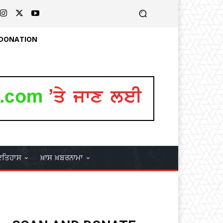
 DONATION
ਤਿਹਾਸ
ਖ਼ਾਸ ਖ਼ਬਰਨਾਮਾ