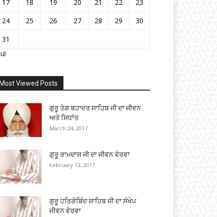
17
18
19
20
21
22
23
24
25
26
27
28
29
30
31
Jul
Most Viewed Posts
ਗੁਰੂ ਤੇਗ ਬਹਾਦਰ ਸਾਹਿਬ ਜੀ ਦਾ ਜੀਵਨ
ਅਤੇ ਸਿਧਾਂਤ
March 24, 2017
ਗੁਰੂ ਰਾਮਦਾਸ ਜੀ ਦਾ ਜੀਵਨ ਵੇਰਵਾ
February 13, 2017
ਗੁਰੂ ਹਰਿਗੋਬਿੰਦ ਸਾਹਿਬ ਜੀ ਦਾ ਸੰਖੇਪ
ਜੀਵਨ ਵੇਰਵਾ