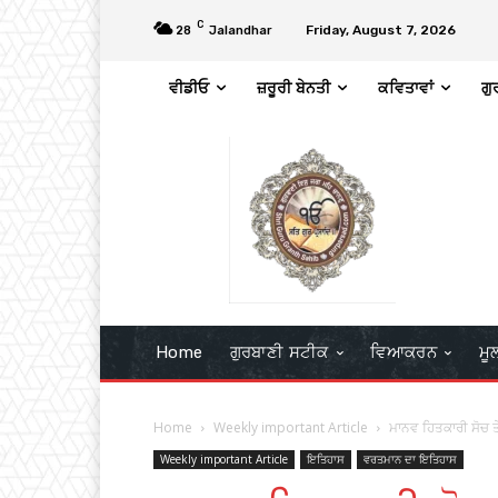
C
Friday, August 7, 2026
28
Jalandhar
ਵੀਡੀਓ
ਜ਼ਰੂਰੀ ਬੇਨਤੀ
ਕਵਿਤਾਵਾਂ
ਗੁ
Home
ਗੁਰਬਾਣੀ ਸਟੀਕ
ਵਿਆਕਰਨ
ਮੂ
Home
Weekly important Article
ਮਾਨਵ ਹਿਤਕਾਰੀ ਸੋਚ 
Weekly important Article
ਇਤਿਹਾਸ
ਵਰਤਮਾਨ ਦਾ ਇਤਿਹਾਸ