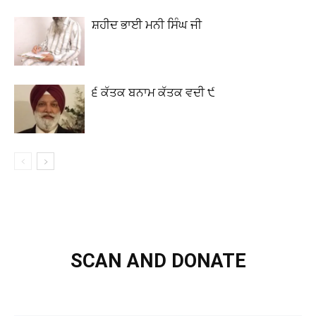
ਸ਼ਹੀਦ ਭਾਈ ਮਨੀ ਸਿੰਘ ਜੀ
੬ ਕੱਤਕ ਬਨਾਮ ਕੱਤਕ ਵਦੀ ੯
SCAN AND DONATE