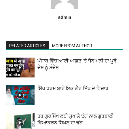
admin
RELATED ARTICLES
MORE FROM AUTHOR
ਪੰਜਾਬ ਵਿੱਚ ਆਈ ਆਫ਼ਤ ‘ਤੇ ਜੈਨ ਮੁਨੀ ਦਾ ਪੂਰੇ
ਦੇਸ਼ ਨੂੰ ਸੰਦੇਸ਼
ਸਿੱਖ ਧਰਮ ਬਾਰੇ ਇਕ ਗ਼ੈਰ ਸਿੱਖ ਦੇ ਵਿਚਾਰ
ਹਰ ਗੁਰਸਿੱਖ ਲਈ ਸੁਖਾਲੇ ਢੰਗ ਨਾਲ ਗੁਰਬਾਣੀ
ਵਿਆਕਰਨ ਸਿਖਣ ਦਾ ਢੰਗ