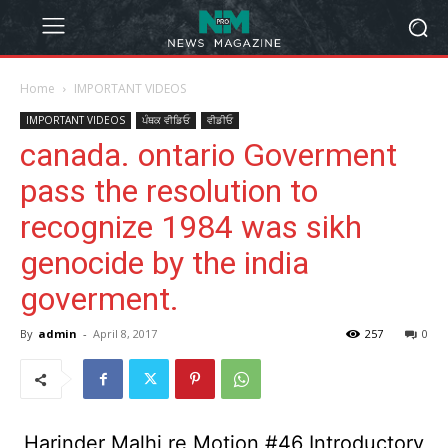
Home
IMPORTANT VIDEOS
IMPORTANT VIDEOS
ਪੰਥਕ ਵੀਡਿਓ
ਵੀਡੀਓ
canada. ontario Goverment
pass the resolution to
recognize 1984 was sikh
genocide by the india
goverment.
By
admin
-
April 8, 2017
257
0
Harinder Malhi re Motion #46 Introductory