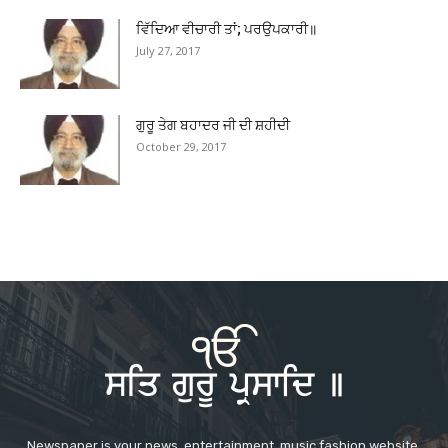
ਵਿੱਦਿਆ ਵੀਚਾਰੀ ਤਾਂ; ਪਰਉਪਕਾਰੀ॥
July 27, 2017
ਗੁਰੂ ਤੇਗ ਬਹਾਦਰ ਜੀ ਦੀ ਸ਼ਹੀਦੀ
October 29, 2017
Newspaper is your news, entertainment, music fashion website.