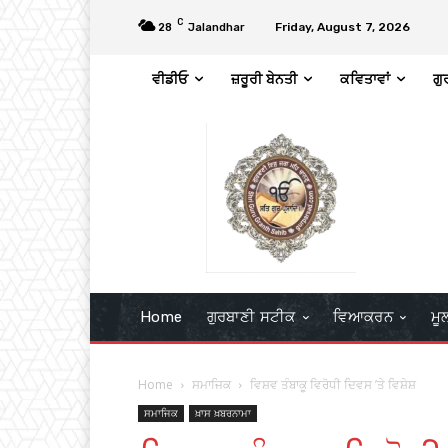
C
Friday, August 7, 2026
28
Jalandhar
ਵੀਡੀਓ
ਜ਼ਰੂਰੀ ਬੇਨਤੀ
ਕਵਿਤਾਵਾਂ
ਗੁ
Home
ਗੁਰਬਾਣੀ ਸਟੀਕ
ਵਿਆਕਰਨ
ਮੂ
Home
ਸਮਾਜਿਕ
ਵਿਸ਼ਵ ਤੰਬਾਕੂ ਵਿਰੋਧੀ ਦਿਵਸ ’ਤੇ ਵਿਸ਼ੇਸ਼
ਸਮਾਜਿਕ
ਖ਼ਾਸ ਖ਼ਬਰਨਾਮਾ