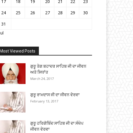
17
18
19
20
21
22
23
24
25
26
27
28
29
30
31
Jul
Most Viewed Posts
ਗੁਰੂ ਤੇਗ ਬਹਾਦਰ ਸਾਹਿਬ ਜੀ ਦਾ ਜੀਵਨ
ਅਤੇ ਸਿਧਾਂਤ
March 24, 2017
ਗੁਰੂ ਰਾਮਦਾਸ ਜੀ ਦਾ ਜੀਵਨ ਵੇਰਵਾ
February 13, 2017
ਗੁਰੂ ਹਰਿਗੋਬਿੰਦ ਸਾਹਿਬ ਜੀ ਦਾ ਸੰਖੇਪ
ਜੀਵਨ ਵੇਰਵਾ