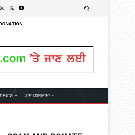
 DONATION
ਤਿਹਾਸ
ਖ਼ਾਸ ਖ਼ਬਰਨਾਮਾ