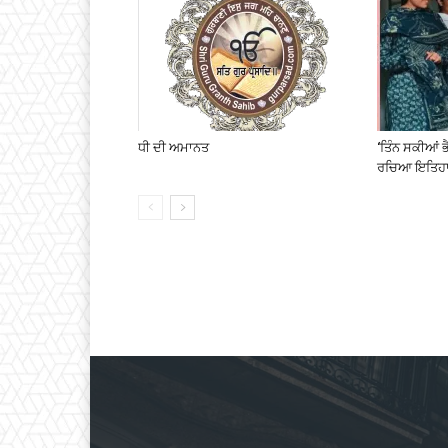
ਧੀ ਦੀ ਅਮਾਨਤ
‘ਤਿੰਨ ਸਕੀਆਂ ਭੈ
ਰਚਿਆ ਇਤਿਹਾ