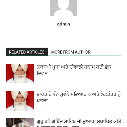
admin
RELATED ARTICLES
MORE FROM AUTHOR
ਲਕਸ਼ਮੀ ਪੂਜਾ ਅਤੇ ਦੀਵਾਲੀ ਬਨਾਮ ਬੰਦੀ ਛੋੜ
ਦਿਵਸ
ਭਾਰਤ ਦੇ ਵੰਨ ਸੁਵੰਨੇ ਸਭਿਆਚਾਰ ਅਤੇ ਲੋਕਤੰਤਰ ਨੂੰ
ਖਤਰਾ
ਗੁਰੂ ਹਰਿਗੋਬਿੰਦ ਸਾਹਿਬ ਜੀ ਦੁਆਰਾ ਸਥਾਪਿਤ ਕੀਤੇ