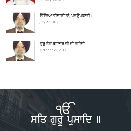
ਵਿੱਦਿਆ ਵੀਚਾਰੀ ਤਾਂ; ਪਰਉਪਕਾਰੀ॥
July 27, 2017
ਗੁਰੂ ਤੇਗ ਬਹਾਦਰ ਜੀ ਦੀ ਸ਼ਹੀਦੀ
October 29, 2017