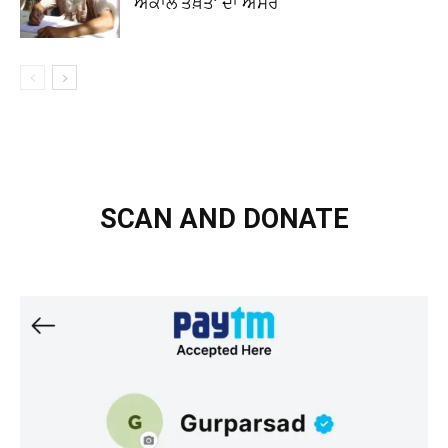
‘ਅਕਾਲ ਤਖ਼ਤ’ ਦਾ ਅਸਰ
SCAN AND DONATE