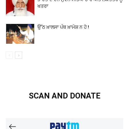
ਖਤਰਾ
ਉੱਠ ਖ਼ਾਲਸਾ ਪੰਥ ਖ਼ਾਮੋਸ਼ ਨ ਹੋ !
SCAN AND DONATE