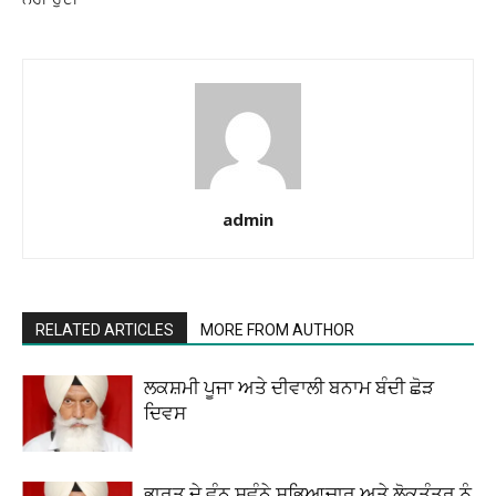
admin
RELATED ARTICLES
MORE FROM AUTHOR
ਲਕਸ਼ਮੀ ਪੂਜਾ ਅਤੇ ਦੀਵਾਲੀ ਬਨਾਮ ਬੰਦੀ ਛੋੜ
ਦਿਵਸ
ਭਾਰਤ ਦੇ ਵੰਨ ਸੁਵੰਨੇ ਸਭਿਆਚਾਰ ਅਤੇ ਲੋਕਤੰਤਰ ਨੂੰ