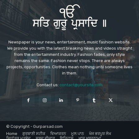
Newspaper is your news, entertainment, music fashion website.
We provide you with the latest breaking news and videos straight
from the entertainment industry. Fashion fades, only style
remains the same. Fashion never stops. There are always
projects, opportunities. Clothes mean nothing until someone lives
in them.
Contact us:
contact@yoursite.com
© Copyright - Gurparsad.com
Home
ਗੁਰਬਾਣੀ ਸਟੀਕ
ਵਿਆਕਰਨ
ਮੂਲ ਪਾਠ
ਖੋਜ ਭਰਪੂਰ ਲੇਖ
ਸਿਧਾਂਤਕ ਮਤਭੇਦ
ਸ਼ਬਦ ਵੀਚਾਰ
ਇਤਿਹਾਸ
ਖ਼ਾਸ ਖ਼ਬਰਨਾਮਾ