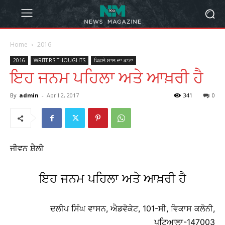
Home
2016
2016
WRITERS THOUGHTS
ਪਿਛਲੇ ਸਾਲ ਦਾ ਡਾਟਾ
ਇਹ ਜਨਮ ਪਹਿਲਾ ਅਤੇ ਆਖ਼ਰੀ ਹੈ
By
admin
-
April 2, 2017
341
0
ਜੀਵਨ ਸ਼ੈਲੀ
ਇਹ ਜਨਮ ਪਹਿਲਾ ਅਤੇ ਆਖ਼ਰੀ ਹੈ
ਦਲੀਪ ਸਿੰਘ ਵਾਸਨ, ਐਡਵੋਕੇਟ, 101-ਸੀ, ਵਿਕਾਸ ਕਲੋਨੀ,
ਪਟਿਆਲਾ-147003