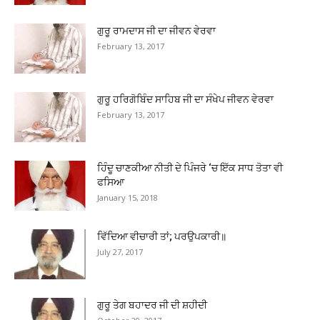
ਗੁਰੂ ਰਾਮਦਾਸ ਜੀ ਦਾ ਜੀਵਨ ਵੇਰਵਾ
February 13, 2017
ਗੁਰੂ ਹਰਿਗੋਬਿੰਦ ਸਾਹਿਬ ਜੀ ਦਾ ਸੰਖੇਪ ਜੀਵਨ ਵੇਰਵਾ
February 13, 2017
ਹਿੰਦੂ ਚਾਣਕੀਆ ਨੀਤੀ ਦੇ ਪਿੰਜਰੇ ‘ਚ ਇੱਕ ਸਾਧ ਤੋਤਾ ਵੀ
ਫਸਿਆ
January 15, 2018
ਵਿੱਦਿਆ ਵੀਚਾਰੀ ਤਾਂ; ਪਰਉਪਕਾਰੀ॥
July 27, 2017
ਗੁਰੂ ਤੇਗ ਬਹਾਦਰ ਜੀ ਦੀ ਸ਼ਹੀਦੀ