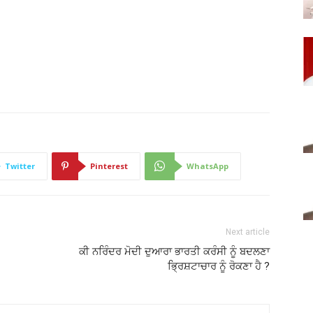
Twitter
Pinterest
WhatsApp
Next article
ਕੀ ਨਰਿੰਦਰ ਮੋਦੀ ਦੁਆਰਾ ਭਾਰਤੀ ਕਰੰਸੀ ਨੂੰ ਬਦਲਣਾ
ਭ੍ਰਿਸ਼ਟਾਚਾਰ ਨੂੰ ਰੋਕਣਾ ਹੈ ?