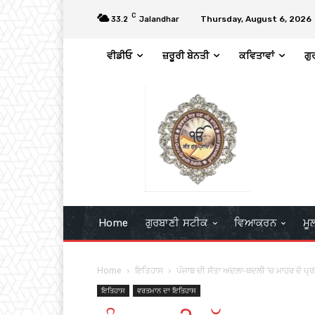
C
Thursday, August 6, 2026
33.2
Jalandhar
ਵੀਡੀਓ
ਜ਼ਰੂਰੀ ਬੇਨਤੀ
ਕਵਿਤਾਵਾਂ
ਗੁ
Home
ਗੁਰਬਾਣੀ ਸਟੀਕ
ਵਿਆਕਰਨ
ਮੂ
Home
ਇਤਿਹਾਸ
ਪੰਜਾਬ ਦੀ ਸੱਤਾ ਅਦਲਾ-ਬਦਲੀ ’ਚ ਮਾਹਰ ਦੋ ਪ੍ਰ
ਇਤਿਹਾਸ
ਵਰਤਮਾਨ ਦਾ ਇਤਿਹਾਸ