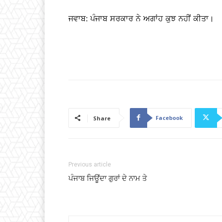
ਜਵਾਬ: ਪੰਜਾਬ ਸਰਕਾਰ ਨੇ ਅਗਾਂਹ ਕੁਝ ਨਹੀਂ ਕੀਤਾ।
Facebook
Share
Previous article
ਪੰਜਾਬ ਜਿਊਂਦਾ ਗੁਰਾਂ ਦੇ ਨਾਮ ਤੇ