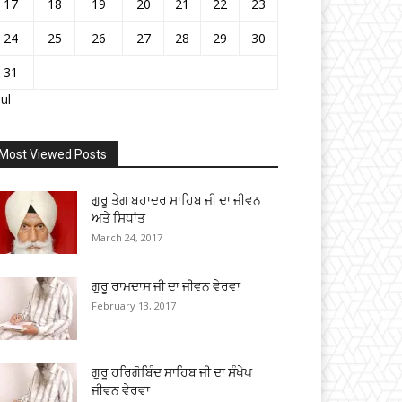
17
18
19
20
21
22
23
24
25
26
27
28
29
30
31
Jul
Most Viewed Posts
ਗੁਰੂ ਤੇਗ ਬਹਾਦਰ ਸਾਹਿਬ ਜੀ ਦਾ ਜੀਵਨ
ਅਤੇ ਸਿਧਾਂਤ
March 24, 2017
ਗੁਰੂ ਰਾਮਦਾਸ ਜੀ ਦਾ ਜੀਵਨ ਵੇਰਵਾ
February 13, 2017
ਗੁਰੂ ਹਰਿਗੋਬਿੰਦ ਸਾਹਿਬ ਜੀ ਦਾ ਸੰਖੇਪ
ਜੀਵਨ ਵੇਰਵਾ