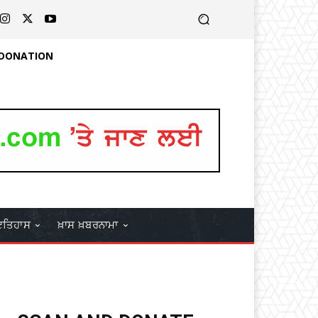
 DONATION
ਤਿਹਾਸ
ਖ਼ਾਸ ਖ਼ਬਰਨਾਮਾ