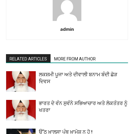
admin
RELATED ARTICLES
MORE FROM AUTHOR
ਲਕਸ਼ਮੀ ਪੂਜਾ ਅਤੇ ਦੀਵਾਲੀ ਬਨਾਮ ਬੰਦੀ ਛੋੜ
ਦਿਵਸ
ਭਾਰਤ ਦੇ ਵੰਨ ਸੁਵੰਨੇ ਸਭਿਆਚਾਰ ਅਤੇ ਲੋਕਤੰਤਰ ਨੂੰ
ਖਤਰਾ
ਉੱਠ ਖ਼ਾਲਸਾ ਪੰਥ ਖ਼ਾਮੋਸ਼ ਨ ਹੋ !