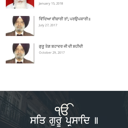
January 15, 2018
ਵਿੱਦਿਆ ਵੀਚਾਰੀ ਤਾਂ; ਪਰਉਪਕਾਰੀ॥
July 27, 2017
ਗੁਰੂ ਤੇਗ ਬਹਾਦਰ ਜੀ ਦੀ ਸ਼ਹੀਦੀ
October 29, 2017