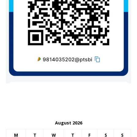
August 2026
M
T
W
T
F
S
S