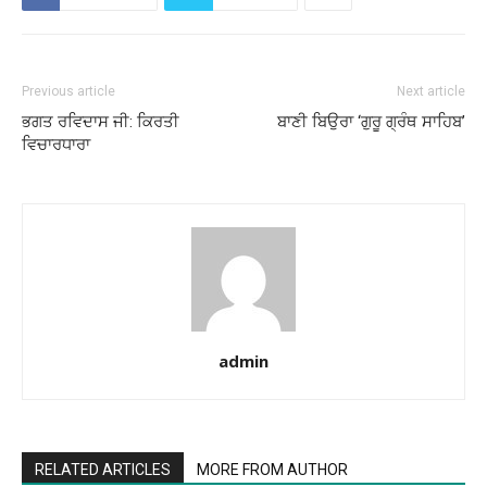
Previous article
Next article
ਭਗਤ ਰਵਿਦਾਸ ਜੀ: ਕਿਰਤੀ
ਬਾਣੀ ਬਿਉਰਾ ‘ਗੁਰੂ ਗ੍ਰੰਥ ਸਾਹਿਬ’
ਵਿਚਾਰਧਾਰਾ
admin
RELATED ARTICLES
MORE FROM AUTHOR