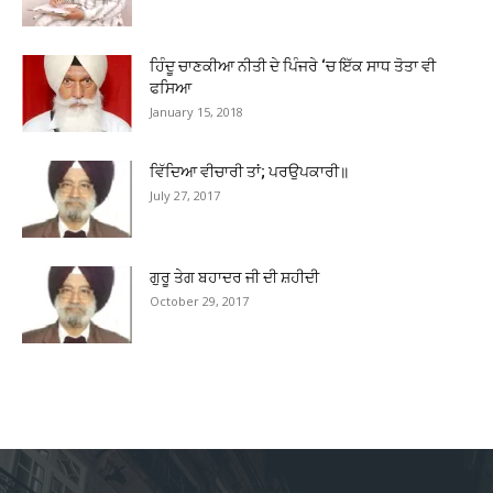
ਹਿੰਦੂ ਚਾਣਕੀਆ ਨੀਤੀ ਦੇ ਪਿੰਜਰੇ ‘ਚ ਇੱਕ ਸਾਧ ਤੋਤਾ ਵੀ
ਫਸਿਆ
January 15, 2018
ਵਿੱਦਿਆ ਵੀਚਾਰੀ ਤਾਂ; ਪਰਉਪਕਾਰੀ॥
July 27, 2017
ਗੁਰੂ ਤੇਗ ਬਹਾਦਰ ਜੀ ਦੀ ਸ਼ਹੀਦੀ
October 29, 2017