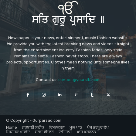
Newspaper is your news, entertainment, music fashion website.
We provide you with the latest breaking news and videos straight
from the entertainment industry. Fashion fades, only style
remains the same. Fashion never stops. There are always
projects, opportunities. Clothes mean nothing until someone lives
in them.
Contact us:
contact@yoursite.com
© Copyright - Gurparsad.com
Home
ਗੁਰਬਾਣੀ ਸਟੀਕ
ਵਿਆਕਰਨ
ਮੂਲ ਪਾਠ
ਖੋਜ ਭਰਪੂਰ ਲੇਖ
ਸਿਧਾਂਤਕ ਮਤਭੇਦ
ਸ਼ਬਦ ਵੀਚਾਰ
ਇਤਿਹਾਸ
ਖ਼ਾਸ ਖ਼ਬਰਨਾਮਾ