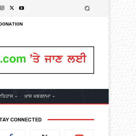
 DONATION
ਤਿਹਾਸ
ਖ਼ਾਸ ਖ਼ਬਰਨਾਮਾ
TAY CONNECTED