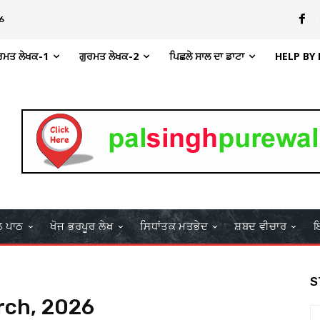
6
ਰਮਤ ਲੇਖਕ-1
ਗੁਰਮਤ ਲੇਖਕ-2
ਪਿਛਲੇ ਸਾਲ ਦਾ ਡਾਟਾ
HELP BY
ਲ ਪਾਠ
ਖੋਜ ਭਰਪੂਰ ਲੇਖ
ਸਿਧਾਂਤਕ ਮਤਭੇਦ
ਸ਼ਬਦ ਵੀਚਾਰ
ਇ
S
rch, 2026