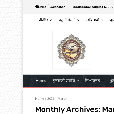
C
Wednesday, August 5, 202
28.3
Jalandhar
ਵੀਡੀਓ
ਜ਼ਰੂਰੀ ਬੇਨਤੀ
ਕਵਿਤਾਵਾਂ
ਗੁ
Home
ਗੁਰਬਾਣੀ ਸਟੀਕ
ਵਿਆਕਰਨ
ਮੂ
Home
2026
March
Monthly Archives: Ma