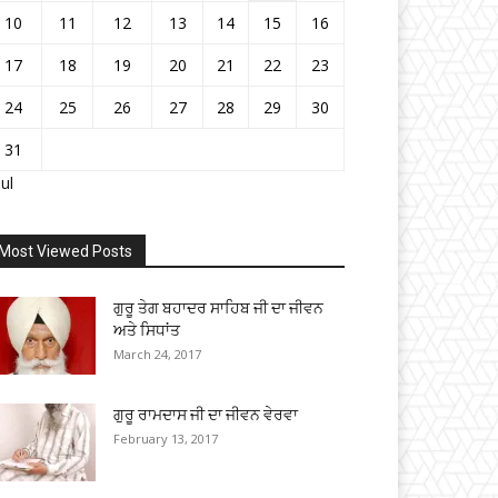
10
11
12
13
14
15
16
17
18
19
20
21
22
23
24
25
26
27
28
29
30
31
Jul
Most Viewed Posts
ਗੁਰੂ ਤੇਗ ਬਹਾਦਰ ਸਾਹਿਬ ਜੀ ਦਾ ਜੀਵਨ
ਅਤੇ ਸਿਧਾਂਤ
March 24, 2017
ਗੁਰੂ ਰਾਮਦਾਸ ਜੀ ਦਾ ਜੀਵਨ ਵੇਰਵਾ
February 13, 2017