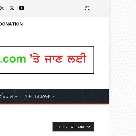
 DONATION
ਤਿਹਾਸ
ਖ਼ਾਸ ਖ਼ਬਰਨਾਮਾ
BY REVIEW SCORE