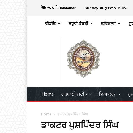
C
Sunday, August 9, 2026
25.5
Jalandhar
ਵੀਡੀਓ
ਜ਼ਰੂਰੀ ਬੇਨਤੀ
ਕਵਿਤਾਵਾਂ
ਗੁ
Home
ਗੁਰਬਾਣੀ ਸਟੀਕ
ਵਿਆਕਰਨ
ਮੂ
Home
ਡਾਕਟਰ ਪੁਸ਼ਪਿੰਦਰ ਸਿੰਘ
ਡਾਕਟਰ ਪੁਸ਼ਪਿੰਦਰ ਸਿੰਘ