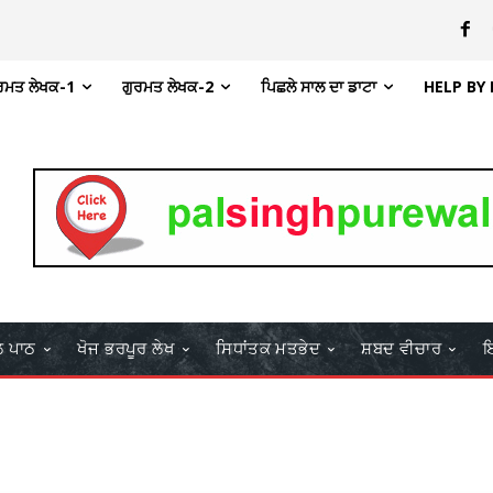
ਰਮਤ ਲੇਖਕ-1
ਗੁਰਮਤ ਲੇਖਕ-2
ਪਿਛਲੇ ਸਾਲ ਦਾ ਡਾਟਾ
HELP BY
ਲ ਪਾਠ
ਖੋਜ ਭਰਪੂਰ ਲੇਖ
ਸਿਧਾਂਤਕ ਮਤਭੇਦ
ਸ਼ਬਦ ਵੀਚਾਰ
ਇ