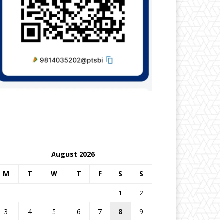
August 2026
M
T
W
T
F
S
S
1
2
3
4
5
6
7
8
9